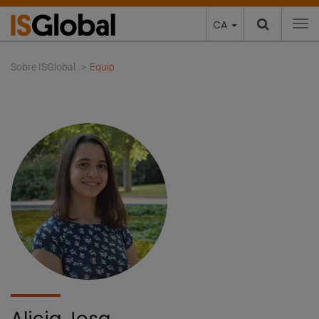
CA
To
Sobre ISGlobal
Equip