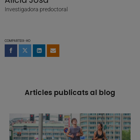
Alicia Josa
Investigadora predoctoral
COMPARTEIX-HO
Compartir a Facebook
Compartir a Twitter
Comparteix a LinkedIn
Comparteix per email
Articles publicats al blog