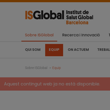
Sobre ISGlobal
Recerca i Innovació
QUI SOM
EQUIP
ON ACTUEM
TREBAL
Sobre ISGlobal
Equip
Aquest contingut web ja no està disponible.