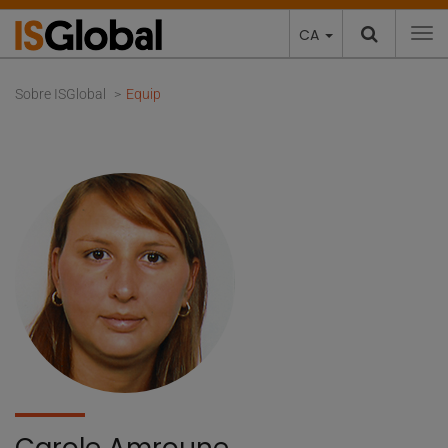
CA
To
Sobre ISGlobal
Equip