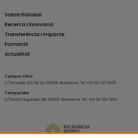
Sobre ISGlobal
Recerca i Innovació
Transferència i Impacte
Formació
Actualitat
Campus Clínic
C/ Rosselló, 132, 5è 2a. 08036.
Barcelona.
Tel.
+34 93 227 1806
Campus Mar
C/ Doctor Aiguader, 88. 08003.
Barcelona.
Tel.
+34 93 214 7300