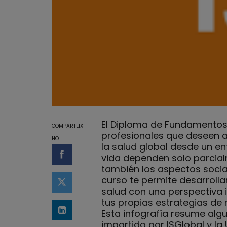
El Diploma de Fundamentos 
COMPARTEIX-
profesionales que deseen ad
HO
la salud global desde un en
vida dependen solo parcialm
Compartir a Facebook
también los aspectos social
curso te permite desarrolla
Compartir a Twitter
salud con una perspectiva 
tus propias estrategias de
Esta infografía resume alg
Comparteix a LinkedIn
impartido por ISGlobal y la