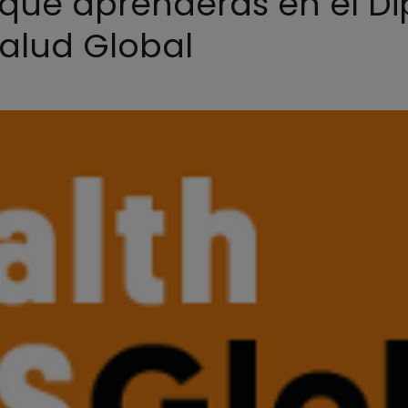
s que aprenderás en el D
alud Global