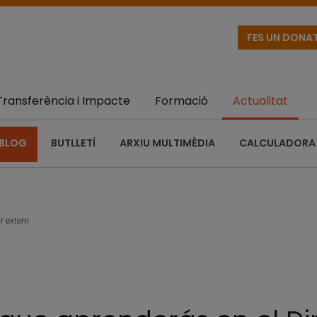
FES UN DONA
Transferència i Impacte
Formació
Actualitat
BLOG
BUTLLETÍ
ARXIU MULTIMÈDIA
CALCULADORA 
r extern