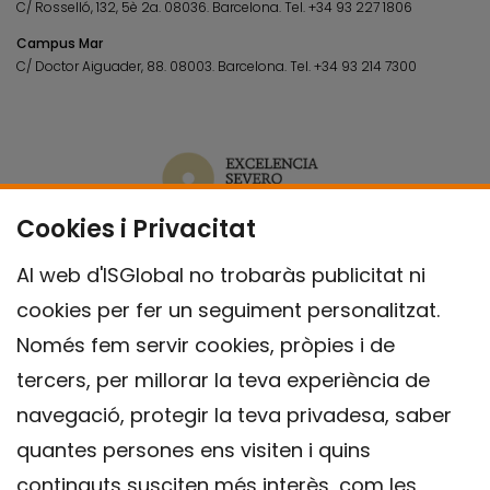
C/ Rosselló, 132, 5è 2a. 08036.
Barcelona.
Tel.
+34 93 227 1806
Campus Mar
C/ Doctor Aiguader, 88. 08003.
Barcelona.
Tel.
+34 93 214 7300
Cookies i Privacitat
Al web d'ISGlobal no trobaràs publicitat ni
cookies per fer un seguiment personalitzat.
Només fem servir cookies, pròpies i de
tercers, per millorar la teva experiència de
navegació, protegir la teva privadesa, saber
quantes persones ens visiten i quins
continguts susciten més interès, com les