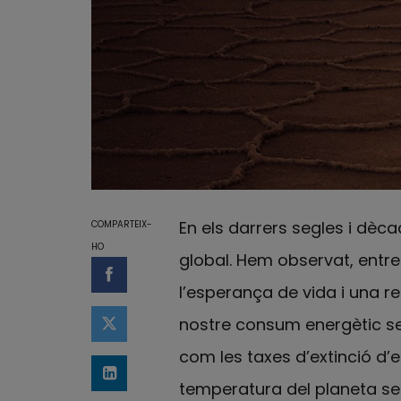
En els darrers segles i dècad
COMPARTEIX-
HO
global. Hem observat, entre 
Compartir a Facebook
l’esperança de vida i una r
nostre consum energètic se
Compartir a Twitter
com les taxes d’extinció d’
Comparteix a LinkedIn
temperatura del planeta seg