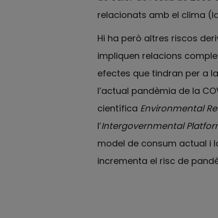
relacionats amb el clima (la
Hi ha però altres riscos der
impliquen relacions complexe
efectes que tindran per a l
l’actual pandèmia de la COV
científica
Environmental Re
l’
Intergovernmental Platfor
model de consum actual i l
incrementa el risc de pandè