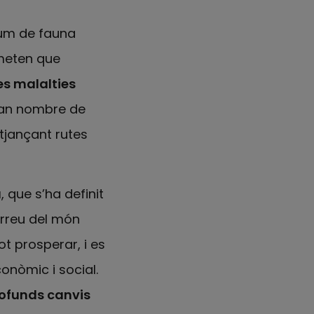
nsum de fauna
rmeten que
es malalties
ran nombre de
tjançant rutes
a
, que s’ha definit
arreu del món
t prosperar, i es
onòmic i social.
ofunds canvis