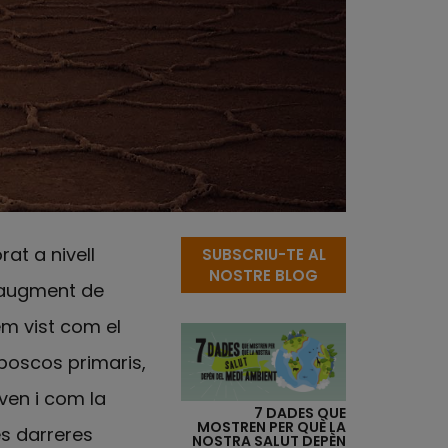
rat a nivell
SUBSCRIU-TE AL
NOSTRE BLOG
n augment de
em vist com el
boscos primaris,
ven i com la
7 DADES QUE
MOSTREN PER QUÈ LA
es darreres
NOSTRA SALUT DEPÈN