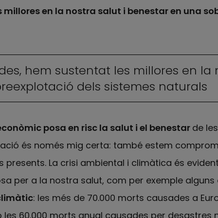
 millores en la nostra salut i benestar en una so
es, hem sustentat les millores en la n
reexplotació dels sistemes naturals
conòmic posa en risc la salut i el benestar
de le
mació és només mig certa: també estem compromete
presents. La crisi ambiental i climàtica és evident 
sa per a la nostra salut, com per exemple alguns 
climàtic
: les més de 70.000 morts causades a Eur
 o les 60.000 morts anual causades per desastres 