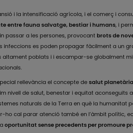
pansió i la intensificació agrícola, i el comerç i co
cte entre fauna salvatge, bestiar i humans
, i pe
in passar a les persones, provocant
brots de nov
s infeccions es poden propagar fàcilment a un g
 altament poblats i i escampar-se globalment mi
cionals.
special rellevància el concepte de
salut planetàri
 nivell de salut, benestar i equitat aconseguits 
istemes naturals de la Terra en què la humanitat po
-ho cal parar atenció també en l’àmbit polític, ec
na
oportunitat sense precedents per promoure pr