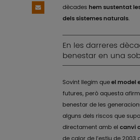
dècades
hem sustentat les
Comparteix per email
dels sistemes naturals
.
En les darreres dècad
benestar en una sob
Sovint llegim que
el model e
futures, però aquesta afir
benestar de les generacions 
alguns dels riscos que supo
directament amb el
canvi 
de calor de l’estiu de 2003