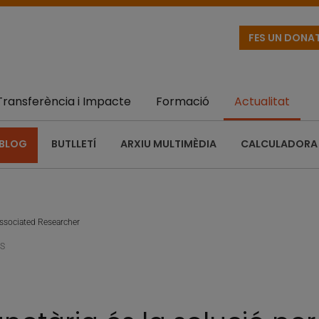
FES UN DONA
Transferència i Impacte
Formació
Actualitat
BLOG
BUTLLETÍ
ARXIU MULTIMÈDIA
CALCULADORA 
ssociated Researcher
S