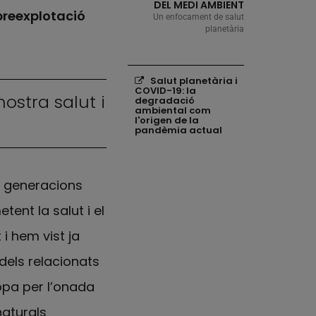
DEL MEDI AMBIENT
breexplotació
Un enfocament de salut
planetària
Els següents enllaços s'obrira
Enllaços relaciona
Salut planetària i
COVID-19: la
ostra salut i
degradació
ambiental com
l'origen de la
pandèmia actual
s generacions
nt la salut i el
i hem vist ja
dels relacionats
opa per l’onada
naturals