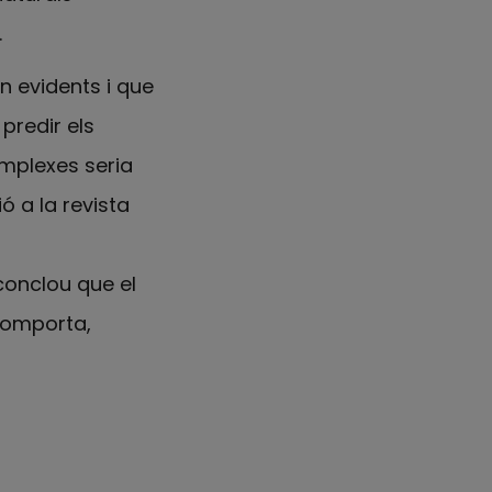
.
an evidents i que
predir els
omplexes seria
ó a la revista
conclou que el
comporta,