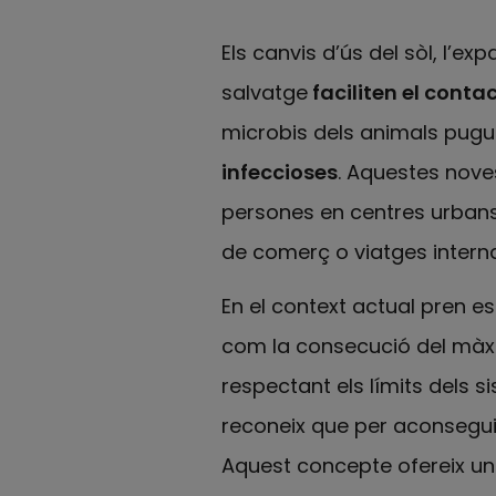
Els canvis d’ús del sòl, l’ex
salvatge
faciliten el conta
microbis dels animals pugu
infeccioses
. Aquestes nove
persones en centres urbans
de comerç o viatges interna
En el context actual pren e
com la consecució del màxim
respectant els límits dels s
reconeix que per aconseguir
Aquest concepte ofereix u