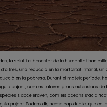
es, la salut i el benestar de la humanitat han millo
d’altres, una reducció en la mortalitat infantil, u
educció en la pobresa. Durant el mateix període, h
guia pujant, com es talaven grans extensions de 
espècies s’acceleraven, com els oceans s’acidifica
uia pujant. Podem dir, sense cap dubte, que en l