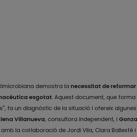
ntimicrobiana demostra la
necessitat de reformar
macèutica esgotat
. Aquest document, que forma p
s", fa un diagnòstic de la situació i ofereix algune
Elena Villanueva
, consultora independent, i
Gonza
, amb la col·laboració de Jordi Vila, Clara Ballesté 