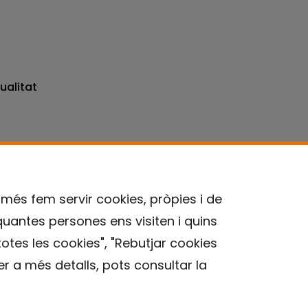
ualitat
omés fem servir cookies, pròpies i de
quantes persones ens visiten i quins
Contacte
otes les cookies", "Rebutjar cookies
r a més detalls, pots consultar la
Avís legal
Política de privacitat
Política de Cookies
Institut de Salut Global de Barcelona (ISGlobal), 2018.