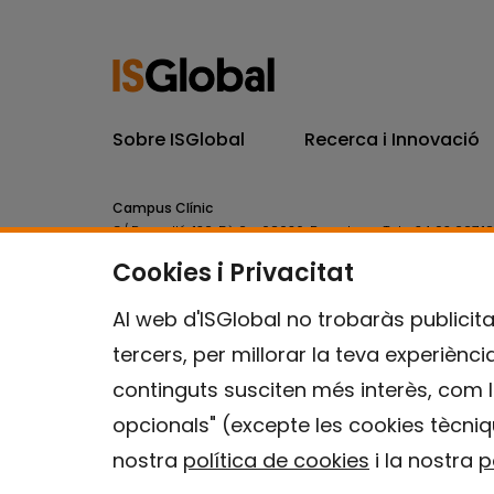
Sobre ISGlobal
Recerca i Innovació
Campus Clínic
C/ Rosselló, 132, 5è 2a. 08036.
Barcelona.
Tel.
+34 93 227 1
Cookies i Privacitat
Campus Mar
C/ Doctor Aiguader, 88. 08003.
Barcelona.
Tel.
+34 93 214 
Al web d'ISGlobal no trobaràs publicita
tercers, per millorar la teva experiènc
continguts susciten més interès, com l
opcionals" (excepte les cookies tècniq
nostra
política de cookies
i la nostra
p