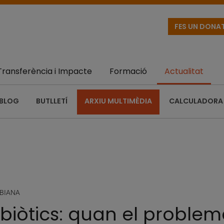
FES UN DONA
Transferència i Impacte
Formació
Actualitat
BLOG
BUTLLETÍ
ARXIU MULTIMÈDIA
CALCULADORA 
OBIANA
tibiòtics: quan el proble