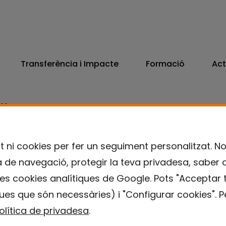
Transferència i Impacte
Formació
Act
806
7300
t ni cookies per fer un seguiment personalitzat. N
ia de navegació, protegir la teva privadesa, saber 
es cookies analítiques de Google. Pots "Acceptar t
ues que són necessàries) i "Configurar cookies". Pe
olítica de privadesa
.