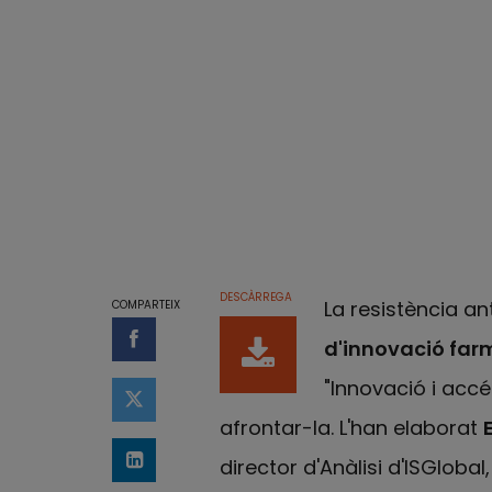
DESCÀRREGA
La resistència a
COMPARTEIX
d'innovació far
Compartir a Facebook
"Innovació i accé
Compartir a Twitter
afrontar-la. L'han elaborat
director d'Anàlisi d'ISGlobal
Comparteix a LinkedIn