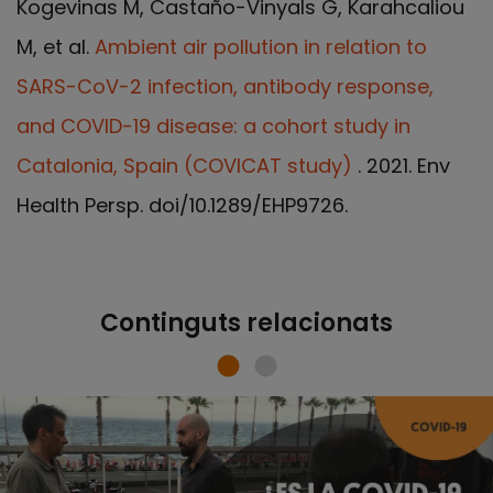
Kogevinas M, Castaño-Vinyals G, Karahcaliou
M, et al.
Ambient air pollution in relation to
SARS-CoV-2 infection, antibody response,
and COVID-19 disease: a cohort study in
Catalonia, Spain (COVICAT study)
. 2021. Env
Health Persp. doi/10.1289/EHP9726.
Continguts relacionats