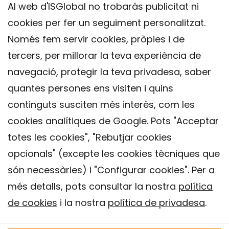
Al web d'ISGlobal no trobaràs publicitat ni
cookies per fer un seguiment personalitzat.
Només fem servir cookies, pròpies i de
tercers, per millorar la teva experiència de
navegació, protegir la teva privadesa, saber
quantes persones ens visiten i quins
continguts susciten més interès, com les
cookies analítiques de Google. Pots "Acceptar
totes les cookies", "Rebutjar cookies
opcionals" (excepte les cookies tècniques que
Contacte
són necessàries) i "Configurar cookies". Per a
Avís legal
més detalls, pots consultar la nostra
política
Política de privacitat
de cookies
i la nostra
política de privadesa
.
Política de Cookies