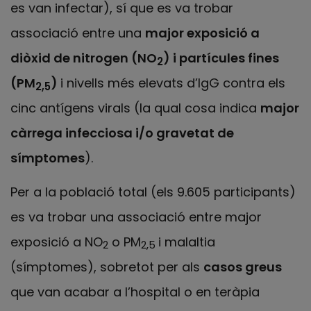
es van infectar), sí que es va trobar
associació entre una
major exposició a
diòxid de nitrogen (NO
) i partícules fines
2
(PM
)
i nivells més elevats d’IgG contra els
2,5
cinc antígens virals (la qual cosa indica
major
càrrega infecciosa i/o gravetat de
símptomes
).
Per a la població total (els 9.605 participants)
es va trobar una associació entre major
exposició a NO
o PM
i malaltia
2
2,5
(símptomes), sobretot per als
casos greus
que van acabar a l’hospital o en teràpia