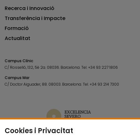
Recerca i Innovació
Transferència i Impacte
Formació
Actualitat
Campus Clínic
C/ Rosselló, 132, 5è 2a. 08036.
Barcelona.
Tel.
+34 93 227 1806
Campus Mar
C/ Doctor Aiguader, 88. 08003.
Barcelona.
Tel.
+34 93 214 7300
Cookies i Privacitat