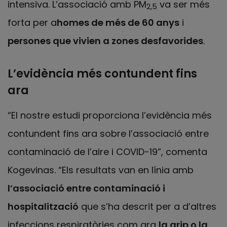
intensiva. L’associació amb PM
va ser més
2,5
forta per a
homes de més de 60 anys
i
persones que vivien a zones desfavorides
.
L’evidència més contundent fins
ara
“El nostre estudi proporciona l’evidència més
contundent fins ara sobre l’associació entre
contaminació de l’aire i COVID-19”, comenta
Kogevinas. “Els resultats van en línia amb
l’associació entre contaminació i
hospitalització
que s’ha descrit per a d’altres
infeccions respiratòries com ara
la grip o la