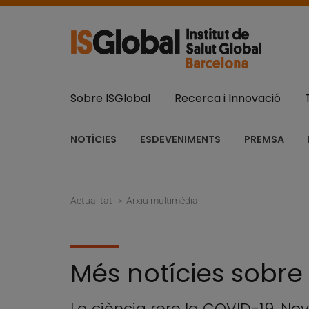
Sobre ISGlobal
Recerca i Innovació
NOTÍCIES
ESDEVENIMENTS
PREMSA
Actualitat
Arxiu multimèdia
Més notícies sobre
La ciència rere la COVID-19. No