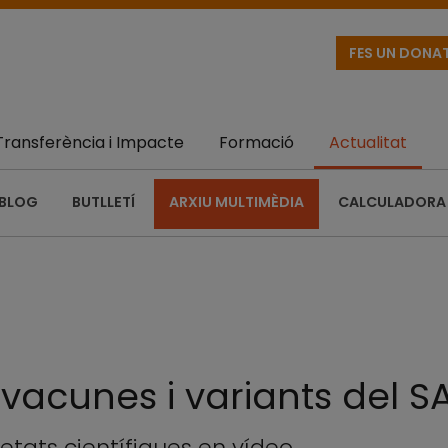
FES UN DONA
Transferència i Impacte
Formació
Actualitat
BLOG
BUTLLETÍ
ARXIU MULTIMÈDIA
CALCULADORA 
 vacunes i variants del 
vetats científiques en vídeo