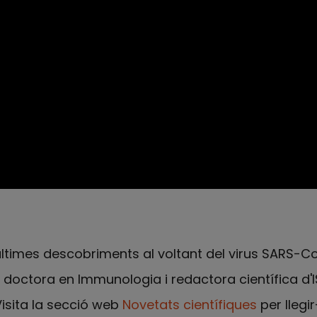
ltimes descobriments al voltant del virus SARS-Co
, doctora en Immunologia i redactora científica d'I
isita la secció web
Novetats científiques
per llegi