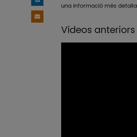
Comparteix a LinkedIn
una informació més detalla
Comparteix per email
Vídeos anteriors