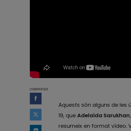
COMPARTEIX
Compartir a Facebook
Aquests són alguns de les ú
19, que
Adelaida Sarukhan
Compartir a Twitter
resumeix en format vídeo. V