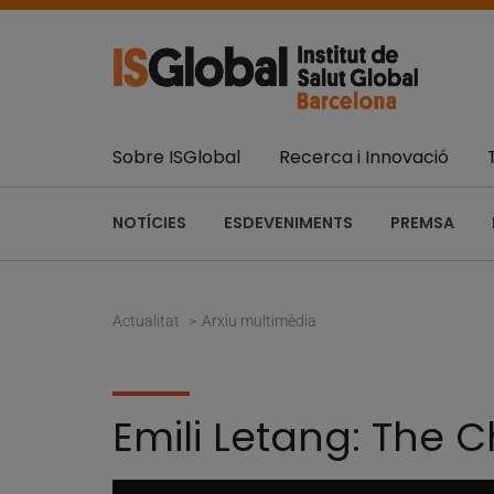
Sobre ISGlobal
Recerca i Innovació
NOTÍCIES
ESDEVENIMENTS
PREMSA
Actualitat
Arxiu multimèdia
Emili Letang: The C