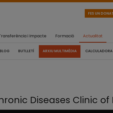
FES UN DONA
Transferència i Impacte
Formació
Actualitat
BLOG
BUTLLETÍ
ARXIU MULTIMÈDIA
CALCULADORA 
hronic Diseases Clinic of