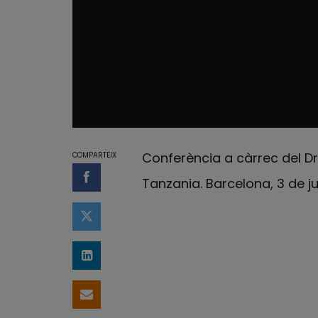
Conferència a càrrec del Dr.
COMPARTEIX
Tanzania. Barcelona, 3 de ju
Compartir a Facebook
Compartir a Twitter
Comparteix a LinkedIn
Comparteix per email