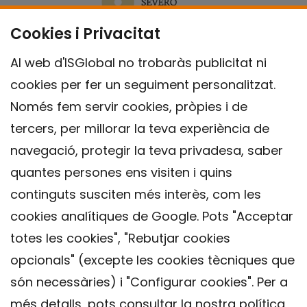
Cookies i Privacitat
Al web d'ISGlobal no trobaràs publicitat ni
cookies per fer un seguiment personalitzat.
Només fem servir cookies, pròpies i de
tercers, per millorar la teva experiència de
navegació, protegir la teva privadesa, saber
quantes persones ens visiten i quins
continguts susciten més interès, com les
cookies analítiques de Google. Pots "Acceptar
totes les cookies", "Rebutjar cookies
opcionals" (excepte les cookies tècniques que
Contacte
són necessàries) i "Configurar cookies". Per a
Avís legal
més detalls, pots consultar la nostra
política