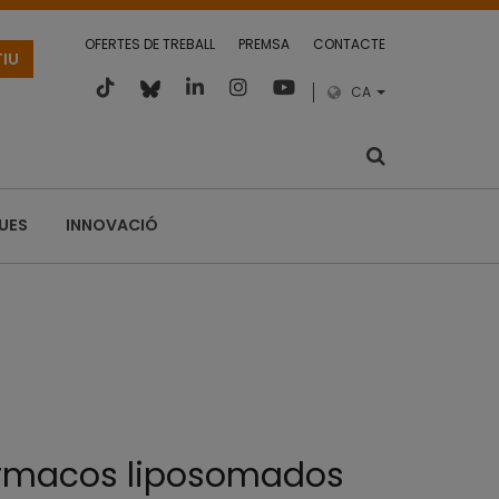
OFERTES DE TREBALL
PREMSA
CONTACTE
TIU
CA
QUES
INNOVACIÓ
fármacos liposomados