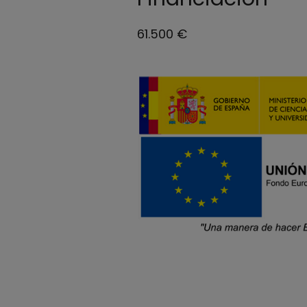
61.500 €
Our Team