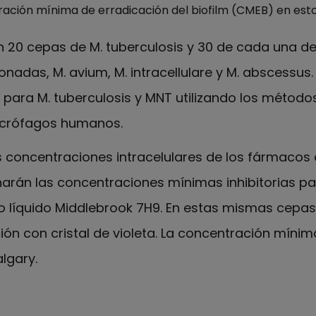
ración mínima de erradicación del biofilm (CMEB) en esto
an 20 cepas de M. tuberculosis y 30 de cada una d
nadas, M. avium, M. intracellulare y M. abscessus. 
ra M. tuberculosis y MNT utilizando los métodos i
acrófagos humanos.
concentraciones intracelulares de los fármacos e
narán las concentraciones mínimas inhibitorias p
 líquido Middlebrook 7H9. En estas mismas cepas 
ón con cristal de violeta. La concentración mínim
lgary.