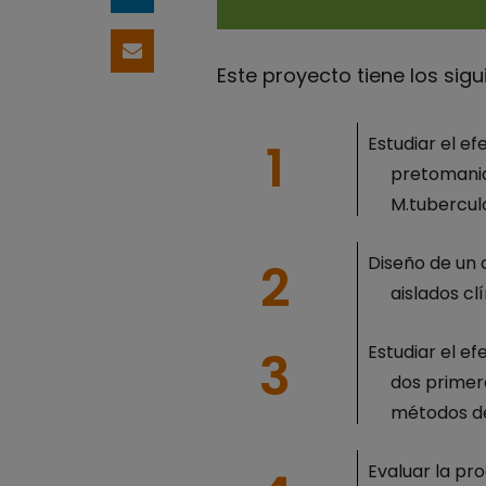
Comparteix a LinkedIn
Comparteix per email
Este proyecto tiene los sig
Estudiar el e
pretomanid+
M.tuberculo
Diseño de un 
aislados cl
Estudiar el e
dos primero
métodos des
Evaluar la pr