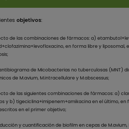
uientes
objetivos
:
fecto de las combinaciones de fármacos: a) etambutol+l
clofazimina+levofloxacino, en forma libre y liposomal, e
sis;
antibiograma de Micobacterias no tuberculosas (MNT) dir
ínicos de M.avium, M.intracellulare y M.abscessus;
fecto de las siguientes combinaciones de fármacos: a) c
s y b) tigeciclina+imipenem+amikacina en el último, en 
critos en el primer objetivo;
oducción y cuantificación de biofilm en cepas de M.avium,