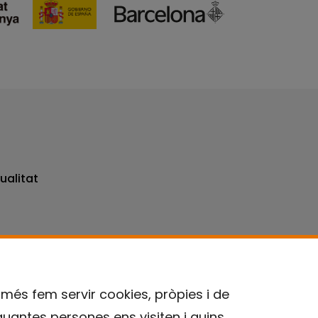
ualitat
omés fem servir cookies, pròpies i de
quantes persones ens visiten i quins