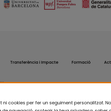
Transferència i Impacte
Formació
Act
806
7300
t ni cookies per fer un seguiment personalitzat. N
ia de navegació, protegir la teva privadesa, saber 