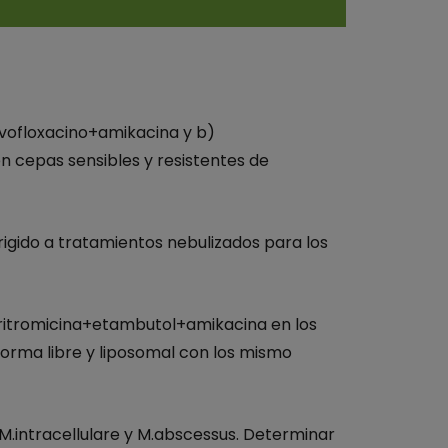
evofloxacino+amikacina y b)
n cepas sensibles y resistentes de
igido a tratamientos nebulizados para los
laritromicina+etambutol+amikacina en los
forma libre y liposomal con los mismo
 M.intracellulare y M.abscessus. Determinar