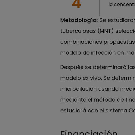
la concent
Metodología
: Se estudiar
tuberculosas (MNT) seleccio
combinaciones propuestas pa
modelo de infección en m
Después se determinará las 
modelo ex vivo. Se determi
microdilución usando medio
mediante el método de tinci
estudiará con el sistema Ca
Financiación