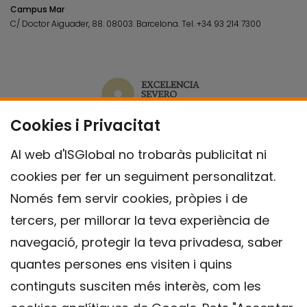
Campus Mar
C/ Doctor Aiguader, 88. 08003.
Barcelona.
Tel.
+34 93 214 7300
Cookies i Privacitat
Al web d'ISGlobal no trobaràs publicitat ni
cookies per fer un seguiment personalitzat.
Només fem servir cookies, pròpies i de
tercers, per millorar la teva experiència de
navegació, protegir la teva privadesa, saber
quantes persones ens visiten i quins
continguts susciten més interès, com les