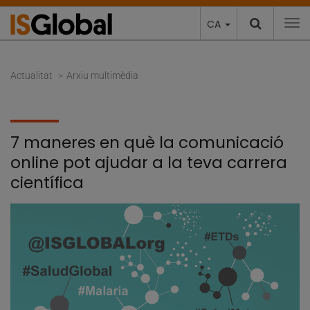
CA
To
Actualitat
Arxiu multimèdia
7 maneres en què la comunicació
online pot ajudar a la teva carrera
científica