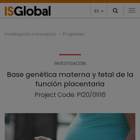
ES
To
Investigación e Innovación
Programas
INVESTIGACIÓN
Base genética materna y fetal de la
función placentaria
Project Code: PI20/01116