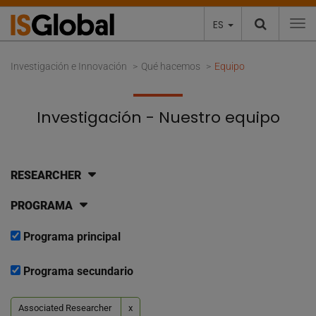
ES
To
Investigación e Innovación
Qué hacemos
Equipo
Investigación - Nuestro equipo
RESEARCHER
PROGRAMA
Programa principal
Programa secundario
Associated Researcher
x