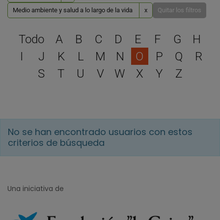
Medio ambiente y salud a lo largo de la vida
x
Quitar los filtros
Selecciona una letra para 
Todo
A
B
C
D
E
F
G
H
I
J
K
L
M
N
O
P
Q
R
S
T
U
V
W
X
Y
Z
No se han encontrado usuarios con estos
criterios de búsqueda
Una iniciativa de