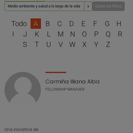
Medio ambiente y salud a lo largo de la vida
x
Quitar los filtros
Selecciona una letra para 
Todo
A
B
C
D
E
F
G
H
I
J
K
L
M
N
O
P
Q
R
S
T
U
V
W
X
Y
Z
Lista de personal
Carmiña Illiana Alba
FELLOWSHIP MANAGER
Una iniciativa de