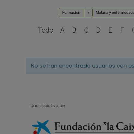
Formación
x
Malaria y enfermedade
Todo
A
B
C
D
E
F
No se han encontrado usuarios con es
Una iniciativa de