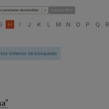
s parasitarias desatendidas
x
Quitar los filtros
Selecciona una letra para 
G
H
I
J
K
L
M
N
O
P
Q
R
tos criterios de búsqueda