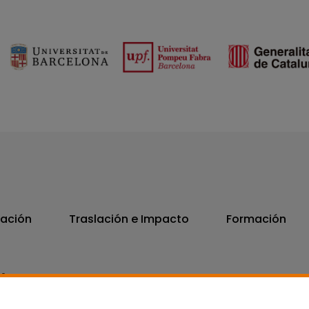
vación
Traslación e Impacto
Formación
06