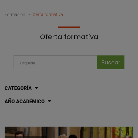
Formación
Oferta formativa
Oferta formativa
Barra de búsqueda
Busca cursos y programas
CATEGORÍA
AÑO ACADÉMICO
Cursos