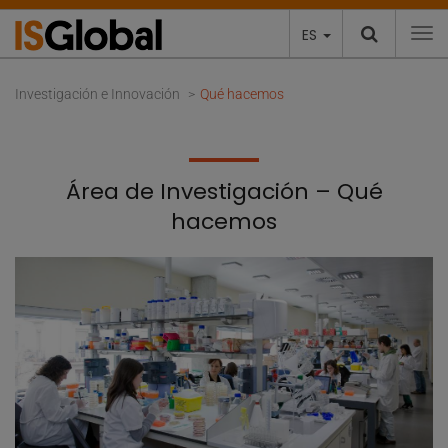
ES
To
Investigación e Innovación
Qué hacemos
Área de Investigación – Qué
hacemos