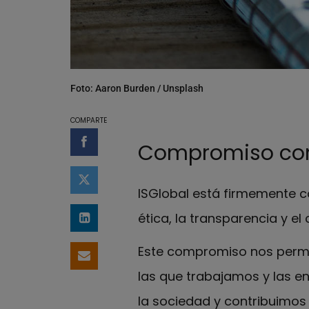
Foto: Aaron Burden / Unsplash
COMPARTE
Compromiso con l
Compartir en Facebook
Compartir en Twitter
ISGlobal está firmemente c
ética, la transparencia y e
Compartir en LinkedIn
Este compromiso nos permit
Compartir por email
las que trabajamos y las e
la sociedad y contribuimos 