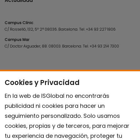
Actualidad
Campus Clínic
C/ Rosselló, 132, 5º 2ª 08036.
Barcelona.
Tel.
+34 93 227 1806
Campus Mar
C/ Doctor Aiguader, 88. 08003.
Barcelona.
Tel.
+34 93 214 7300
Cookies y Privacidad
En la web de ISGlobal no encontrarás
publicidad ni cookies para hacer un
seguimiento personalizado. Solo usamos
cookies, propias y de terceros, para mejorar
tu experiencia de navegación, proteger tu