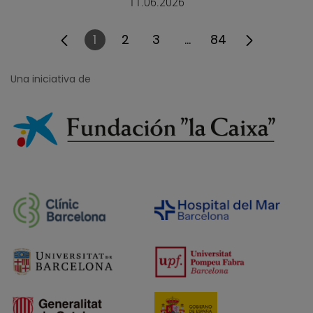
11.06.2026
1
2
3
...
84
Página
Página
Página
Páginas intermedias
Página
Una iniciativa de