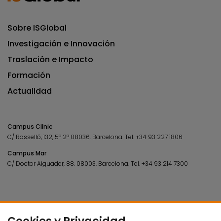
Sobre ISGlobal
Investigación e Innovación
Traslación e Impacto
Formación
Actualidad
Campus Clínic
C/ Rosselló, 132, 5º 2ª 08036.
Barcelona.
Tel.
+34 93 227 1806
Campus Mar
C/ Doctor Aiguader, 88. 08003.
Barcelona.
Tel.
+34 93 214 7300