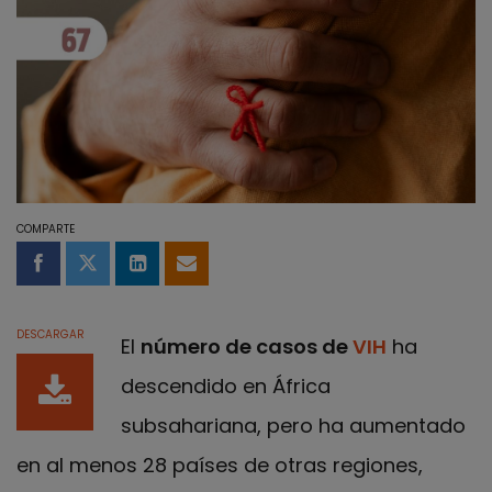
COMPARTE
Compartir en Facebook
Compartir en Twitter
Compartir en LinkedIn
Compartir por email
DESCARGAR
El
número de casos de
VIH
ha
descendido en África
subsahariana, pero ha aumentado
en al menos 28 países de otras regiones,