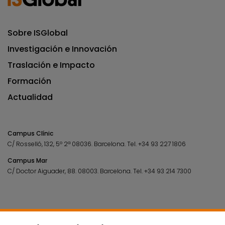
Sobre ISGlobal
Investigación e Innovación
Traslación e Impacto
Formación
Actualidad
Campus Clínic
C/ Rosselló, 132, 5º 2ª 08036.
Barcelona.
Tel.
+34 93 227 1806
Campus Mar
C/ Doctor Aiguader, 88. 08003.
Barcelona.
Tel.
+34 93 214 7300