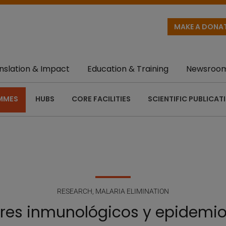
MAKE A DONA
nslation & Impact
Education & Training
Newsroo
MMES
HUBS
CORE FACILITIES
SCIENTIFIC PUBLICAT
RESEARCH
,
MALARIA ELIMINATION
tores inmunológicos y epidemio