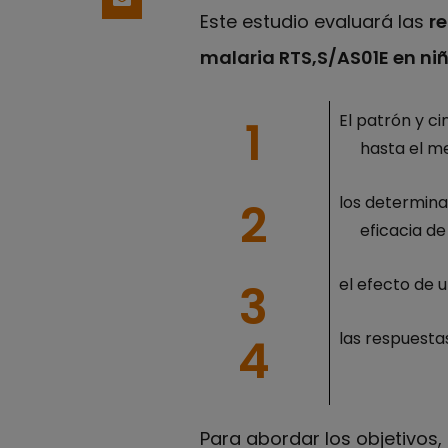
Share by email
Este estudio evaluará las
re
malaria RTS,S/AS01E en niñ
El patrón y ci
hasta el m
los determina
eficacia de
el efecto de 
las respuestas
Para abordar los objetivos