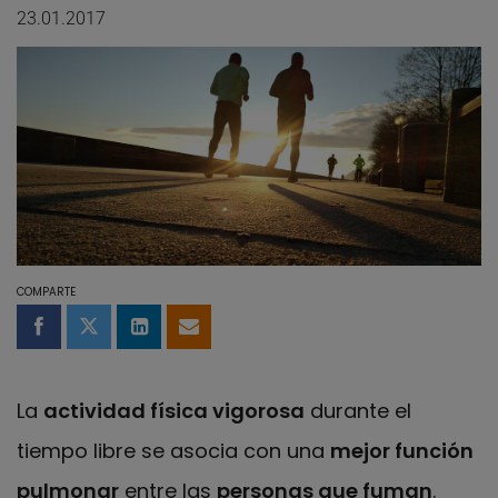
23.01.2017
COMPARTE
Compartir en Facebook
Compartir en Twitter
Compartir en LinkedIn
Compartir por email
La
actividad física vigorosa
durante el
tiempo libre se asocia con una
mejor función
pulmonar
entre las
personas que fuman
.