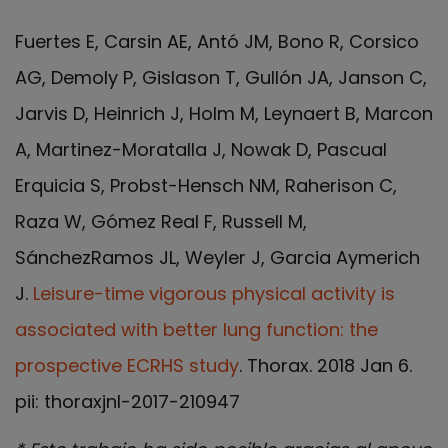
Fuertes E, Carsin AE, Antó JM, Bono R, Corsico
AG, Demoly P, Gislason T, Gullón JA, Janson C,
Jarvis D, Heinrich J, Holm M, Leynaert B, Marcon
A, Martinez-Moratalla J, Nowak D, Pascual
Erquicia S, Probst-Hensch NM, Raherison C,
Raza W, Gómez Real F, Russell M,
SánchezRamos JL, Weyler J, Garcia Aymerich
J.
Leisure-time vigorous physical activity is
associated with better lung function: the
prospective ECRHS study
. Thorax. 2018 Jan 6.
pii: thoraxjnl-2017-210947