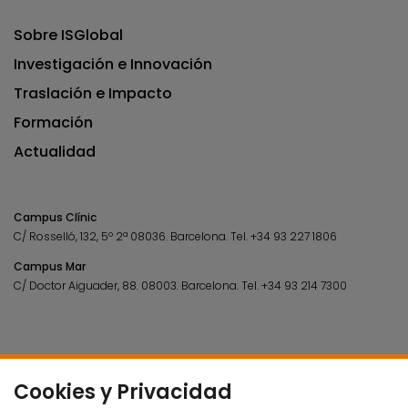
Sobre ISGlobal
Investigación e Innovación
Traslación e Impacto
Formación
Actualidad
Campus Clínic
C/ Rosselló, 132, 5º 2ª 08036.
Barcelona.
Tel.
+34 93 227 1806
Campus Mar
C/ Doctor Aiguader, 88. 08003.
Barcelona.
Tel.
+34 93 214 7300
Cookies y Privacidad