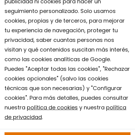
publicidad ni cookies para hacer un
seguimiento personalizado. Solo usamos
cookies, propias y de terceros, para mejorar
tu experiencia de navegación, proteger tu
privacidad, saber cuantas personas nos
visitan y qué contenidos suscitan más interés,
como las cookies analíticas de Google.
Puedes "Aceptar todas las cookies", "Rechazar
cookies opcionales" (salvo las cookies
técnicas que son necesarias) y "Configurar
Contacto
cookies". Para más detalles, puedes consultar
Aviso legal
nuestra
política de cookies
y nuestra
política
Política de privacidad
de privacidad
.
Política de Cookies
Instituto de Salud Global de Barcelona (ISGlobal), 2018.