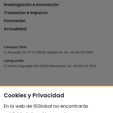
Investigación e Innovación
Traslación e Impacto
Formación
Actualidad
Campus Clínic
C/ Rosselló, 132, 5º 2ª 08036.
Barcelona.
Tel.
+34 93 227 1806
Campus Mar
C/ Doctor Aiguader, 88. 08003.
Barcelona.
Tel.
+34 93 214 7300
Cookies y Privacidad
En la web de ISGlobal no encontrarás