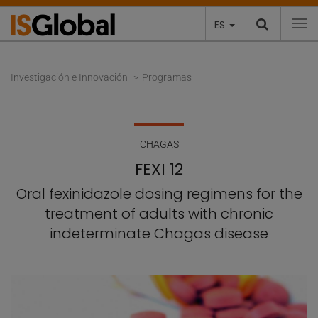
ES
To
Investigación e Innovación
Programas
CHAGAS
FEXI 12
Oral fexinidazole dosing regimens for the
treatment of adults with chronic
indeterminate Chagas disease