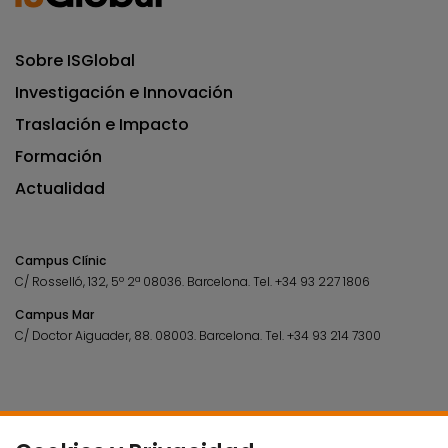
Sobre ISGlobal
Investigación e Innovación
Traslación e Impacto
Formación
Actualidad
Campus Clínic
C/ Rosselló, 132, 5º 2ª 08036.
Barcelona.
Tel.
+34 93 227 1806
Campus Mar
C/ Doctor Aiguader, 88. 08003.
Barcelona.
Tel.
+34 93 214 7300