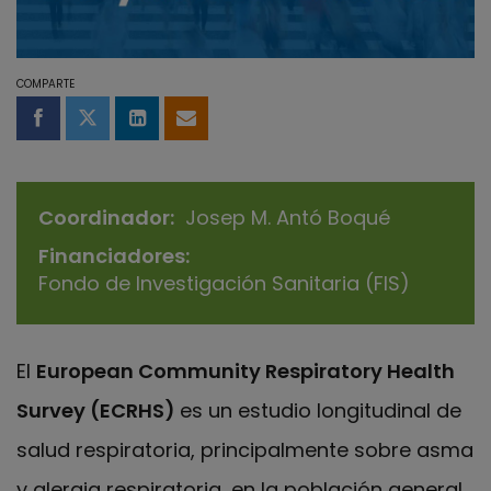
COMPARTE
Compartir en Facebook
Compartir en Twitter
Compartir en LinkedIn
Compartir por email
Coordinador
Josep M. Antó Boqué
Financiadores
Fondo de Investigación Sanitaria (FIS)
El
European Community Respiratory Health
Survey (ECRHS)
es un estudio longitudinal de
salud respiratoria, principalmente sobre asma
y alergia respiratoria, en la población general