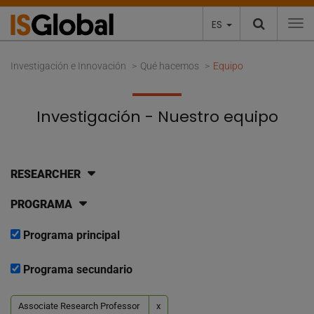
ES
To
Investigación e Innovación
Qué hacemos
Equipo
Investigación - Nuestro equipo
RESEARCHER
PROGRAMA
Programa principal
Programa secundario
Associate Research Professor
x