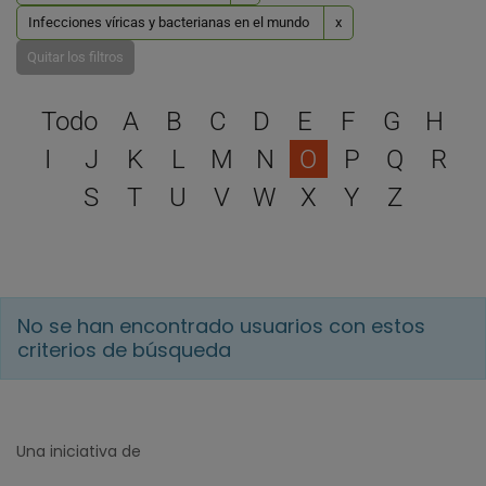
Infecciones víricas y bacterianas en el mundo
x
Quitar los filtros
Selecciona una letra para 
Todo
A
B
C
D
E
F
G
H
I
J
K
L
M
N
O
P
Q
R
S
T
U
V
W
X
Y
Z
No se han encontrado usuarios con estos
criterios de búsqueda
Una iniciativa de