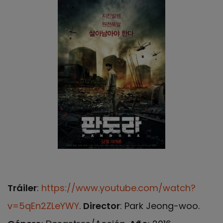
Tráiler
:
https://www.youtube.com/watch?
v=5qEn2ZLeYWY
.
Director
: Park Jeong-woo.