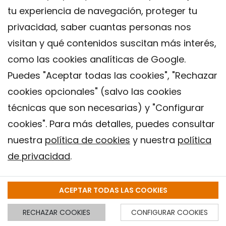
tu experiencia de navegación, proteger tu
privacidad, saber cuantas personas nos
visitan y qué contenidos suscitan más interés,
Tráiler
:
https://www.youtube.com/watch?
como las cookies analíticas de Google.
v=KWdlRdCzD-w
.
Director
: Oliver Laxe.
Género
:
Puedes "Aceptar todas las cookies", "Rechazar
Drama.
Año
: 2019.
Duración
: 89 minutos.
cookies opcionales" (salvo las cookies
Dónde verla
: RTVE, Movistar Plus+, YouTube,
técnicas que son necesarias) y "Configurar
Google Play Películas, Apple TV y Amazon
cookies". Para más detalles, puedes consultar
Prime Video.
nuestra
política de cookies
y nuestra
política
de privacidad
.
ACEPTAR TODAS LAS COOKIES
9. Películas sobre desastres químicos
RECHAZAR COOKIES
CONFIGURAR COOKIES