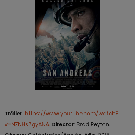
Tráiler
:
https://www.youtube.com/watch?
v=NZNHs7gyANA
.
Director
: Brad Peyton.