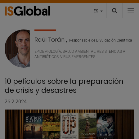
ES
To
Raül Torán
,
Responsable de Divulgación Científica
EPIDEMIOLOGÍA
,
SALUD AMBIENTAL
,
RESISTENCIAS A
ANTIBIÓTICOS
,
VIRUS EMERGENTES
10 películas sobre la preparación
de crisis y desastres
26.2.2024