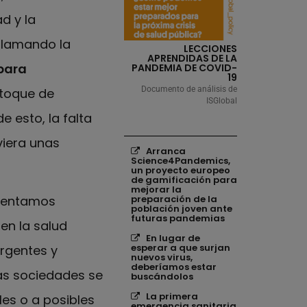
d y la
 llamando la
LECCIONES
APRENDIDAS DE LA
para
PANDEMIA DE COVID-
19
Documento de análisis de
 toque de
ISGlobal
 esto, la falta
viera unas
Los enlaces siguientes se ab
Enlaces relacion
Arranca
Science4Pandemics,
un proyecto europeo
de gamificación para
mejorar la
frentamos
preparación de la
población joven ante
futuras pandemias
en la salud
En lugar de
esperar a que surjan
rgentes y
nuevos virus,
deberíamos estar
as sociedades se
buscándolos
La primera
les o a posibles
emergencia sanitaria