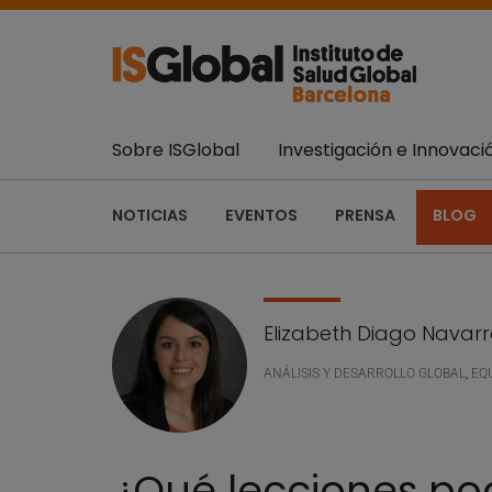
Sobre ISGlobal
Investigación e Innovaci
NOTICIAS
EVENTOS
PRENSA
BLOG
Elizabeth Diago Navar
ANÁLISIS Y DESARROLLO GLOBAL
,
EQ
¿Qué lecciones po