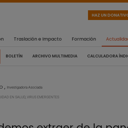
HAZ UN DONATIV
ón
Traslación e Impacto
Formación
Actualida
BOLETÍN
ARCHIVO MULTIMEDIA
CALCULADORA ÍNDI
ro
,
Investigadora Asociada
UIDAD EN SALUD
,
VIRUS EMERGENTES
demos extraer de la pa