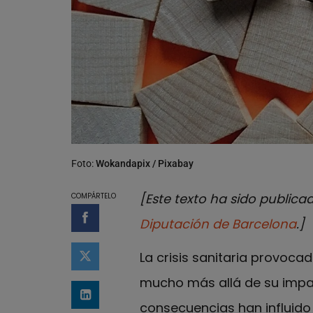
Foto:
Wokandapix / Pixabay
[Este texto ha sido publica
COMPÁRTELO
Diputación de Barcelona
.]
Compartir en Facebook
La crisis sanitaria provoc
Compartir en Twitter
mucho más allá de su impact
Compartir en LinkedIn
consecuencias han influido