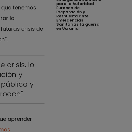
para la Autoridad
to que tenemos
Europea de
Preparación y
Respuesta ante
rar la
Emergencias
Sanitarias: la guerra
futuras crisis de
en Ucrania
h”.
crisis, lo
ación y
 pública y
proach"
ue aprender
mos