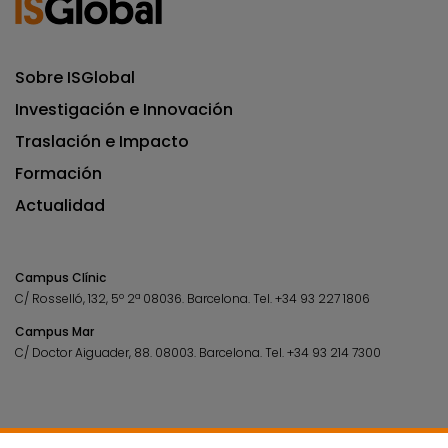
Sobre ISGlobal
Investigación e Innovación
Traslación e Impacto
Formación
Actualidad
Campus Clínic
C/ Rosselló, 132, 5º 2ª 08036.
Barcelona.
Tel.
+34 93 227 1806
Campus Mar
C/ Doctor Aiguader, 88. 08003.
Barcelona.
Tel.
+34 93 214 7300