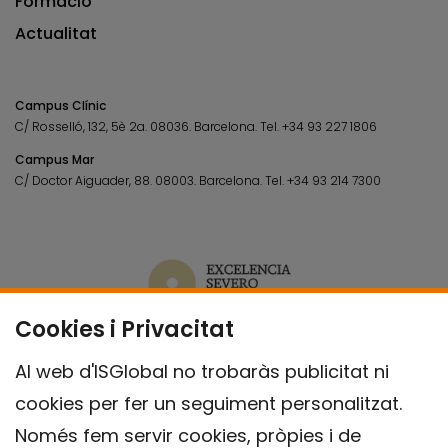
Formació
Actualitat
Campus Clínic
C/ Rosselló, 132, 5è 2a. 08036.
Barcelona.
Tel.
+34 93 227 1806
Campus Mar
C/ Doctor Aiguader, 88. 08003.
Barcelona.
Tel.
+34 93 214 7300
Cookies i Privacitat
Al web d'ISGlobal no trobaràs publicitat ni
cookies per fer un seguiment personalitzat.
Només fem servir cookies, pròpies i de