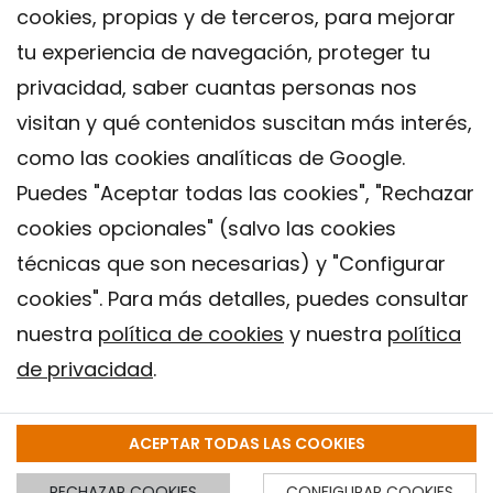
cookies, propias y de terceros, para mejorar
tu experiencia de navegación, proteger tu
privacidad, saber cuantas personas nos
visitan y qué contenidos suscitan más interés,
como las cookies analíticas de Google.
Puedes "Aceptar todas las cookies", "Rechazar
cookies opcionales" (salvo las cookies
técnicas que son necesarias) y "Configurar
Contacto
cookies". Para más detalles, puedes consultar
Aviso legal
nuestra
política de cookies
y nuestra
política
Política de privacidad
de privacidad
.
Política de Cookies
Instituto de Salud Global de Barcelona (ISGlobal), 2018.
ACEPTAR TODAS LAS COOKIES
RECHAZAR COOKIES
CONFIGURAR COOKIES