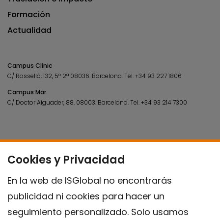
Formación
Actualidad
Campus Clínic
C/ Rosselló, 132, 5º 2ª 08036.
Barcelona.
Tel.
+34 93 227 1806
Campus Mar
C/ Doctor Aiguader, 88. 08003.
Barcelona.
Tel.
+34 93 214 7300
Cookies y Privacidad
En la web de ISGlobal no encontrarás
publicidad ni cookies para hacer un
seguimiento personalizado. Solo usamos