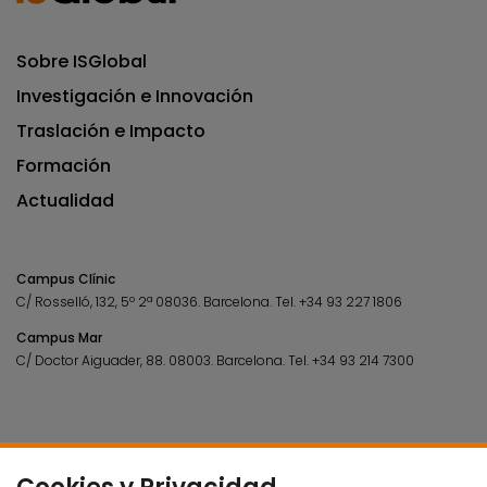
Sobre ISGlobal
Investigación e Innovación
Traslación e Impacto
Formación
Actualidad
Campus Clínic
C/ Rosselló, 132, 5º 2ª 08036.
Barcelona.
Tel.
+34 93 227 1806
Campus Mar
C/ Doctor Aiguader, 88. 08003.
Barcelona.
Tel.
+34 93 214 7300