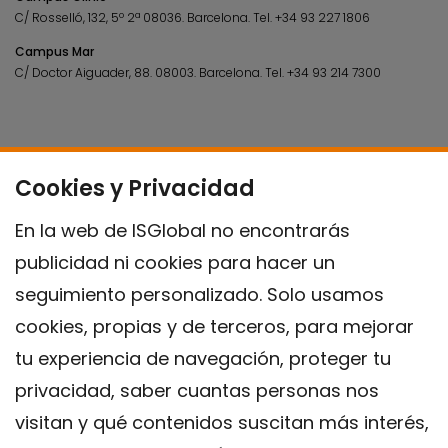
C/ Rosselló, 132, 5º 2ª 08036.
Barcelona.
Tel.
+34 93 227 1806
Campus Mar
C/ Doctor Aiguader, 88. 08003.
Barcelona.
Tel.
+34 93 214 7300
Cookies y Privacidad
En la web de ISGlobal no encontrarás
publicidad ni cookies para hacer un
seguimiento personalizado. Solo usamos
cookies, propias y de terceros, para mejorar
tu experiencia de navegación, proteger tu
privacidad, saber cuantas personas nos
visitan y qué contenidos suscitan más interés,