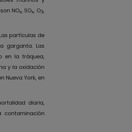
 son NO
, SO
, O
,
x
x
3
Las partículas de
la garganta. Las
 en la tráquea,
na y la oxidación
en Nueva York, en
rtalidad diaria,
a contaminación