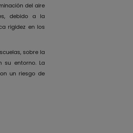
minación del aire
es, debido a la
ca rigidez en los
cuelas, sobre la
n su entorno. La
son un riesgo de