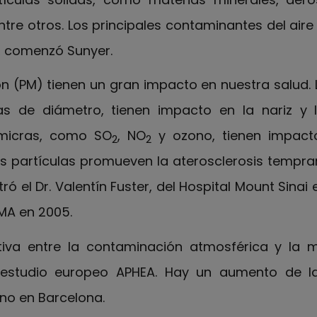
re otros. Los principales contaminantes del aire
, comenzó Sunyer.
ón (PM) tienen un gran impacto en nuestra salud. 
as de diámetro, tienen impacto en la nariz y 
0 micras, como SO
, NO
y ozono, tienen impacto
2
2
as partículas promueven la aterosclerosis tempra
 el Dr. Valentín Fuster, del Hospital Mount Sinai 
MA en 2005.
tiva entre la contaminación atmosférica y la mo
estudio europeo APHEA. Hay un aumento de l
rno en Barcelona.