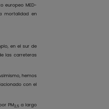
cto europeo MED-
la mortalidad en
plo, en el sur de
e las carreteras
 Asimismo, hemos
lacionado con el
 por PM
a largo
2,5