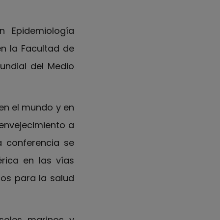
n Epidemiología
en la Facultad de
undial del Medio
 en el mundo y en
 envejecimiento a
a conferencia se
rica en las vías
ios para la salud
osoles marinos y