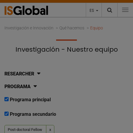
ES
To
Investigación e Innovación
Qué hacemos
Equipo
Investigación - Nuestro equipo
RESEARCHER
PROGRAMA
Programa principal
Programa secundario
Post-doctoral Fellow
x