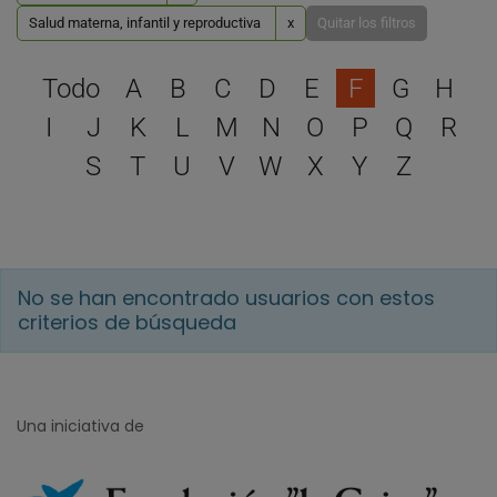
Salud materna, infantil y reproductiva
x
Quitar los filtros
Selecciona una letra para 
Todo
A
B
C
D
E
F
G
H
I
J
K
L
M
N
O
P
Q
R
S
T
U
V
W
X
Y
Z
No se han encontrado usuarios con estos
criterios de búsqueda
Una iniciativa de