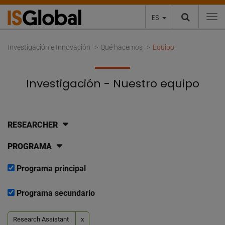
ES
To
Investigación e Innovación
Qué hacemos
Equipo
Investigación - Nuestro equipo
RESEARCHER
PROGRAMA
Programa principal
Programa secundario
Research Assistant
x