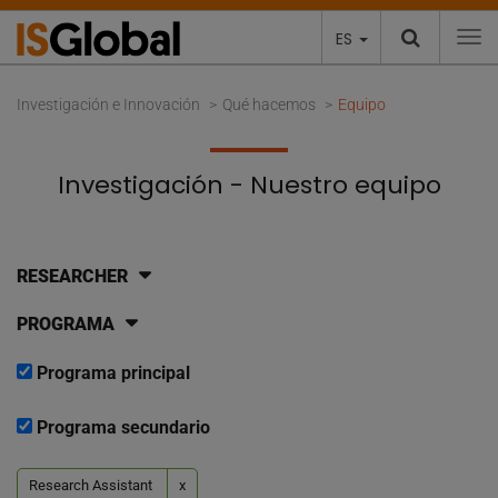
ES
To
Investigación e Innovación
Qué hacemos
Equipo
Investigación - Nuestro equipo
RESEARCHER
PROGRAMA
Programa principal
Programa secundario
Research Assistant
x