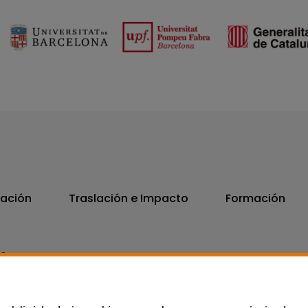
vación
Traslación e Impacto
Formación
06
7300