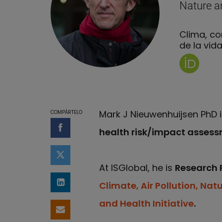
Nature 
Clima, co
de la vid
Página de
Mark J Nieuwenhuijsen PhD 
COMPÁRTELO
health risk/impact asses
Compartir en Facebook
Compartir en Twitter
At ISGlobal, he is
Research 
Climate, Air Pollution, N
Compartir en LinkedIn
and Health Initiative
.
Compartir por email