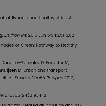
al, liveable and healthy cities; A
g.
Environ Int
. 2016 Jun 5;94:251-262
 Shades of Green: Pathway to Healthy
 Donaire-Gonzalez D, Foraster M,
huijsen M
. Urban and transport
cities.
Environ Health Perspec
2017;
S0140-6736(24)01934-2.
 to traffic-related air pollution and risk