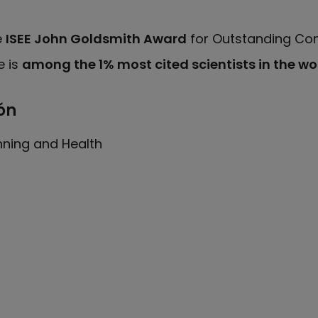
e
ISEE John Goldsmith Award
for Outstanding Con
e is
among the 1% most cited scientists in the wo
ón
nning and Health