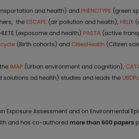
ansportation and health) and
PHENOTYPE
(green sp
thers, the
ESCAPE
(air pollution and health),
HELIX
(
HLETE (exposome and health)
PASTA
(active trans
ecycle
(Birth cohorts) and
CitiesHealth
(Citizen sci
 the
iMAP
(Urban environment and cognition),
CAT
solutions ad health) studies and leads the
UBDPo
n Exposure Assessment and on Environmental Epi
alth and has co-authored
more than 600 papers
p