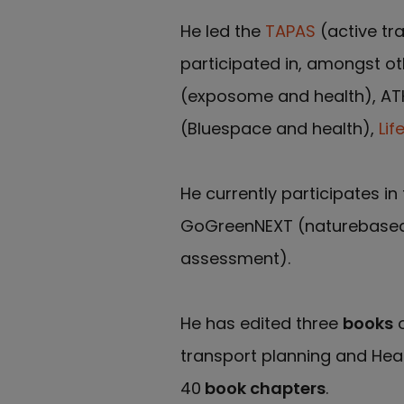
He led the
TAPAS
(active tr
participated in, amongst o
(exposome and health), AT
(Bluespace and health),
Lif
He currently participates in
GoGreenNEXT (naturebased 
assessment).
He has edited three
books
o
transport planning and He
40
book chapters
.