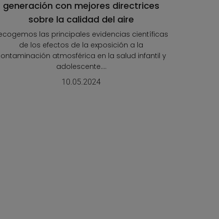
generación con mejores directrices
Las ciud
en la acc
sobre la calidad del aire
de la m
ecogemos las principales evidencias científicas
de los efectos de la exposición a la
ontaminación atmosférica en la salud infantil y
adolescente....
10.05.2024