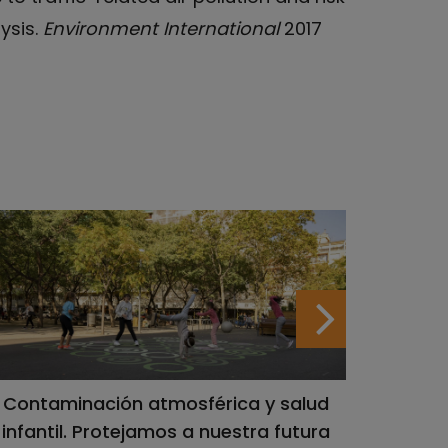
ysis.
Environment International
2017
Contaminación atmosférica y salud
Las ciu
infantil. Protejamos a nuestra futura
po