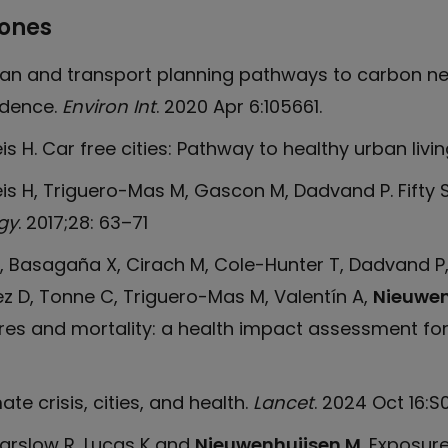
iones
an and transport planning pathways to carbon neutr
idence.
Environ Int
. 2020 Apr 6:105661.
eis H. Car free cities: Pathway to healthy urban livin
eis H, Triguero-Mas M, Gascon M, Dadvand P. Fifty
gy
. 2017;28: 63–71
, Basagaña X, Cirach M, Cole-Hunter T, Dadvand P,
z D, Tonne C, Triguero-Mas M, Valentín A,
Nieuwen
es and mortality: a health impact assessment for 
mate crisis, cities, and health.
Lancet
. 2024 Oct 16:
 Parslow R, Lucas K and
Nieuwenhuijsen M
. Exposure