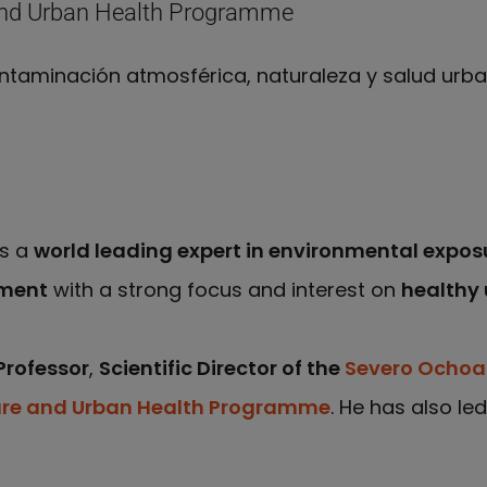
and Urban Health Programme
ntaminación atmosférica, naturaleza y salud urba
a
 Mark J Nieuwenhuijsen en Orcid
is a
world leading expert in environmental expo
sment
with a strong focus and interest on
healthy 
Professor
,
Scientific Director of the
Severo Ocho
ature and Urban Health Programme
. He has also led