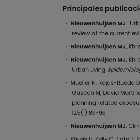
Principales publicac
Nieuwenhuijsen MJ
. Urb
review of the current ev
Nieuwenhuijsen MJ
, Khr
Nieuwenhuijsen MJ
, Khr
Urban Living.
Epidemiolo
Mueller N, Rojas-Rueda D
Gascon M, David Martine
planning related exposur
125(1):89-96
Nieuwenhuijsen MJ
. Cli
Khreis H, Kelly C, Tate J,