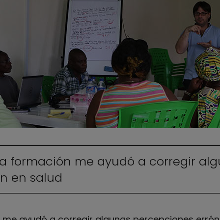
 la formación me ayudó a corregir al
ón en salud
R me ayudó a corregir algunas percepciones erróne