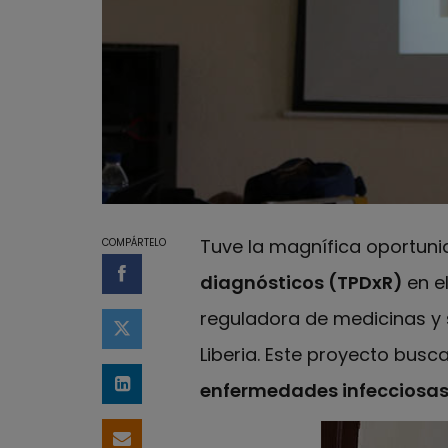
Tuve la magnífica oportuni
COMPÁRTELO
diagnósticos (TPDxR)
en e
Compartir en Facebook
reguladora de medicinas y s
Compartir en Twitter
Liberia. Este proyecto busc
enfermedades infecciosas 
Compartir en LinkedIn
Compartir por email