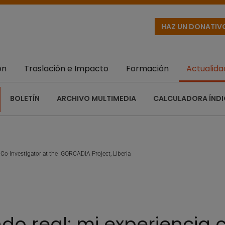
HAZ UN DONATIV
ón
Traslación e Impacto
Formación
Actualida
BOLETÍN
ARCHIVO MULTIMEDIA
CALCULADORA ÍNDI
Co-Investigator at the IGORCADIA Project, Liberia
do real: mi experiencia 