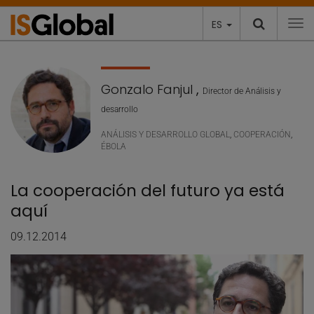
ES
To
Gonzalo Fanjul
,
Director de Análisis y
desarrollo
ANÁLISIS Y DESARROLLO GLOBAL
,
COOPERACIÓN
,
ÉBOLA
La cooperación del futuro ya está
aquí
09.12.2014