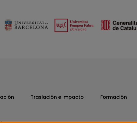
vación
Traslación e Impacto
Formación
06