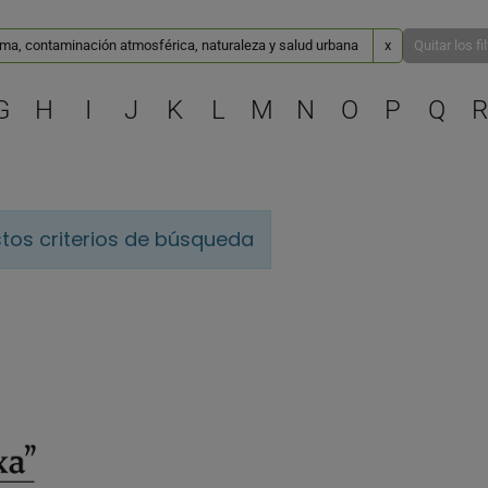
ima, contaminación atmosférica, naturaleza y salud urbana
x
Quitar los fi
Selecciona una letra para 
G
H
I
J
K
L
M
N
O
P
Q
R
tos criterios de búsqueda