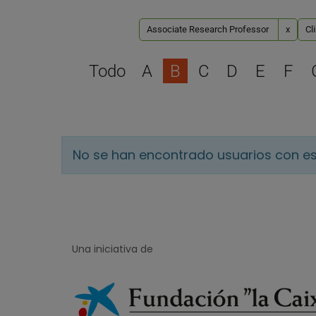
Associate Research Professor
x
Cl
Todo
A
B
C
D
E
F
No se han encontrado usuarios con es
Una iniciativa de