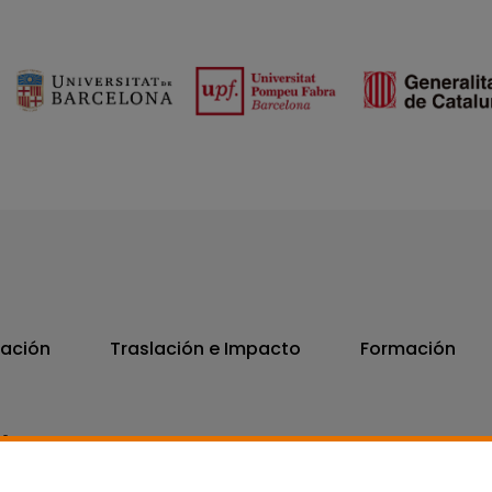
vación
Traslación e Impacto
Formación
06