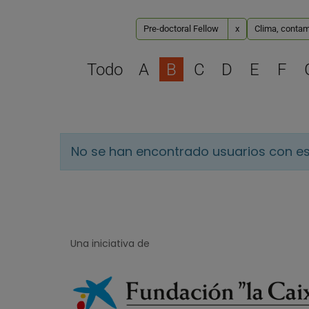
Pre-doctoral Fellow
x
Clima, contam
Todo
A
B
C
D
E
F
No se han encontrado usuarios con es
Una iniciativa de