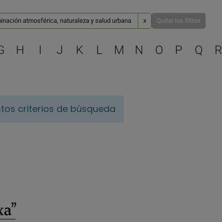
inación atmosférica, naturaleza y salud urbana
x
Quitar los filtros
Selecciona una letra para 
G
H
I
J
K
L
M
N
O
P
Q
R
tos criterios de búsqueda