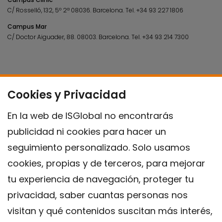
C/ Rosselló, 132, 5º 2ª 08036.
Barcelona.
Tel.
+34 93 227 1806
Campus Mar
C/ Doctor Aiguader, 88. 08003.
Barcelona.
Tel.
+34 93 214 7300
Cookies y Privacidad
En la web de ISGlobal no encontrarás
publicidad ni cookies para hacer un
seguimiento personalizado. Solo usamos
cookies, propias y de terceros, para mejorar
tu experiencia de navegación, proteger tu
privacidad, saber cuantas personas nos
visitan y qué contenidos suscitan más interés,