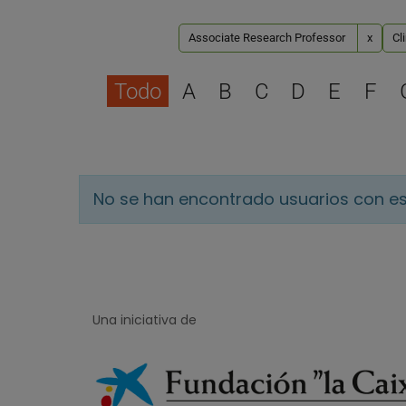
Associate Research Professor
x
Cl
Todo
A
B
C
D
E
F
No se han encontrado usuarios con es
Una iniciativa de