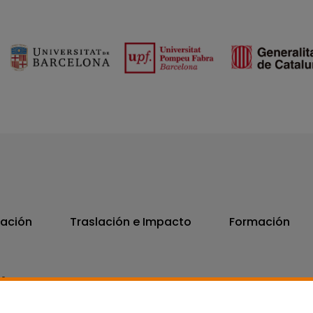
vación
Traslación e Impacto
Formación
06