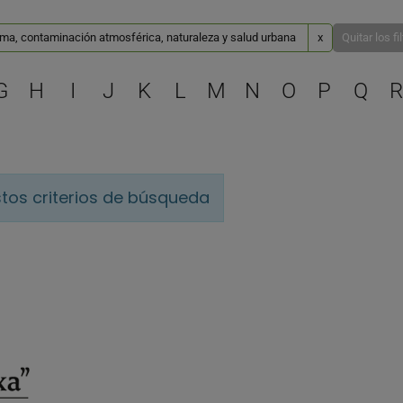
ima, contaminación atmosférica, naturaleza y salud urbana
x
Quitar los fi
Selecciona una letra para 
G
H
I
J
K
L
M
N
O
P
Q
R
tos criterios de búsqueda