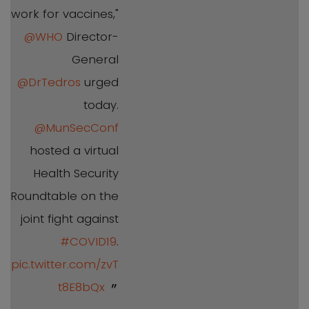
work for vaccines,"
@WHO
Director-
General
@DrTedros
urged
today.
@MunSecConf
hosted a virtual
Health Security
Roundtable on the
joint fight against
#COVID19
.
pic.twitter.com/zvT
t8E8bQx