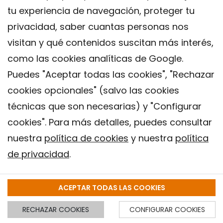
tu experiencia de navegación, proteger tu
antimalárico). Algunos fármacos capaces de
privacidad, saber cuantas personas nos
modular la respuesta inmune
, como por
visitan y qué contenidos suscitan más interés,
ejemplo moléculas que bloquean la
como las cookies analíticas de Google.
interleucina 6, también se probaron, con
Puedes "Aceptar todas las cookies", "Rechazar
algunos resultados alentadores. Esto es
cookies opcionales" (salvo las cookies
porque, en pacientes con enfermedad grave,
técnicas que son necesarias) y "Configurar
el daño a los tejidos es provocado no sólo por
cookies". Para más detalles, puedes consultar
nuestra
política de cookies
y nuestra
política
el virus sino también por un exceso de
de privacidad
.
mediadores inflamatorios (la llamada
tormenta de citocinas).
ACEPTAR TODAS LAS COOKIES
Los medicamentos "reutilizados" que por el
RECHAZAR COOKIES
CONFIGURAR COOKIES
momento han demostrado tener un efecto en