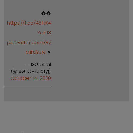
��
https://t.co/46NK4
Yen18
pic.twitter.com/Ry
MIfslYJN
— ISGlobal
(@ISGLOBALorg)
October 14, 2020