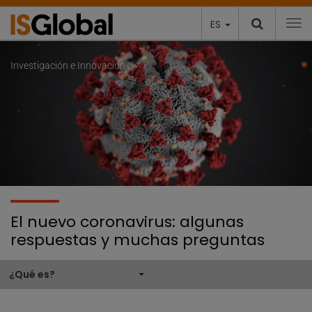
ES
To
Artículos destacados
Investigación e Innovación
El nuevo coronavirus: algunas
respuestas y muchas preguntas
¿Qué es?