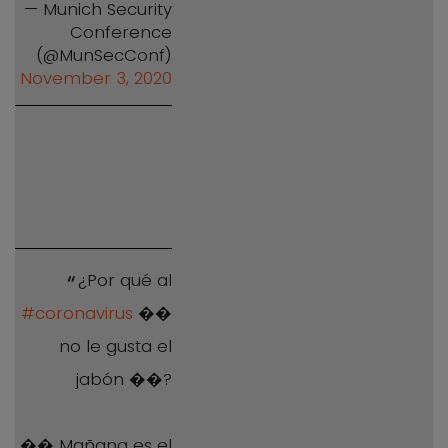
— Munich Security
Conference
(@MunSecConf)
November 3, 2020
¿Por qué al
#coronavirus
��
no le gusta el
jabón ��?
�� Mañana es el