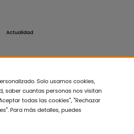
Actualidad
personalizado. Solo usamos cookies,
ad, saber cuantas personas nos visitan
Contacto
Aceptar todas las cookies", "Rechazar
es". Para más detalles, puedes
Aviso legal
Política de privacidad
Política de Cookies
Instituto de Salud Global de Barcelona (ISGlobal), 2018.