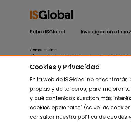
Sobre ISGlobal
Investigación e Inno
Campus Clínic
C/ Rosselló, 132, 5º 2ª 08036.
Barcelona.
Tel.
+34 93 227 18
Cookies y Privacidad
Campus Mar
C/ Doctor Aiguader, 88. 08003.
Barcelona.
Tel.
+34 93 214 
En la web de ISGlobal no encontrarás 
propias y de terceros, para mejorar t
y qué contenidos suscitan más interés
cookies opcionales" (salvo las cookie
consultar nuestra
política de cookies
y