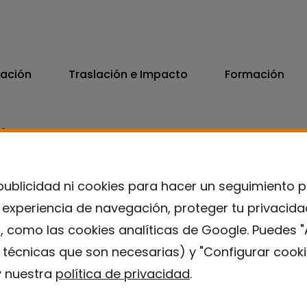
vación
Traslación e Impacto
Formación
06
7300
publicidad ni cookies para hacer un seguimiento 
u experiencia de navegación, proteger tu privacid
, como las cookies analíticas de Google. Puedes "
s técnicas que son necesarias) y "Configurar cooki
 nuestra
política de privacidad
.